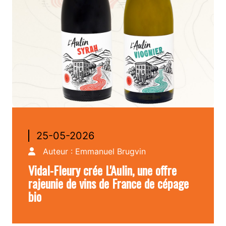
25-05-2026
Auteur :
Emmanuel Brugvin
Vidal-Fleury crée L'Aulin, une offre
rajeunie de vins de France de cépage
bio