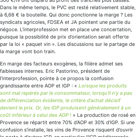
Dans le même temps, le PVC est resté relativement stable,
à 6,68 € la bouteille. Qui donc ponctionne la marge ? Les
syndicats agricoles, FDSEA et JA pointent une partie du
négoce. L’interprofession met en place une concertation,
puisque la possibilité de prix d’orientation serait offerte
par la loi « paquet vin ». Les discussions sur le partage de
la marge vont bon train.
En marge des facteurs exogènes, la filière admet ses
faiblesses internes. Eric Pastorino, président de
l’interprofession, pointe à ce propos la confusion
grandissante entre AOP et IGP : «
Lorsque les produits
sont mal repérés par le consommateur, lorsqu’il n’y a pas
de différenciation évidente, le critère d’achat décisif
devient le prix. Or, les IGP produisent généralement à un
coût inférieur à celui des AOP !
» La production de rosé en
Provence se répartit entre 70% d’AOP et 30% d’IGP. Si une
confusion s’installe, les vins de Provence risquent d’ouvrir
la porte à d’autres IGP, en particulier l’IGP méditerranée.