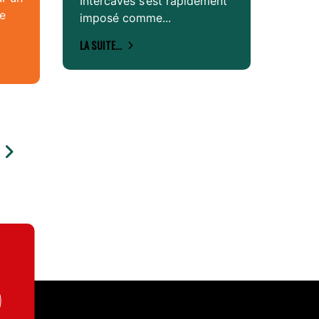
Intercaves s’est rapidement
re
imposé comme...
LA SUITE...