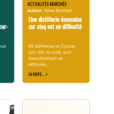
ACTUALITÉS MARCHÉS
Auteur :
Anne Burchett
Une distillerie écossaise
bar-
sur cinq est en difficulté
nue
69 distilleries en Écosse,
soit 19% du total, sont
financièrement en
difficulté,...
LA SUITE...