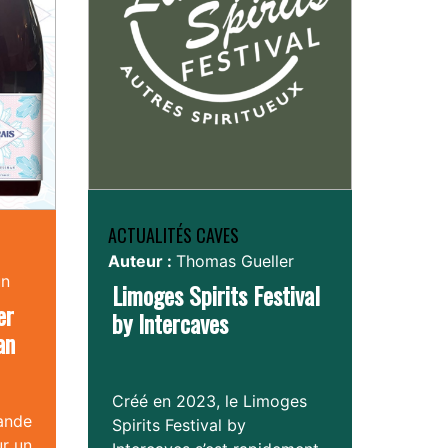
ACTUALITÉS CAVES
Auteur :
Thomas Gueller
un
Limoges Spirits Festival
er
by Intercaves
an
Créé en 2023, le Limoges
ande
Spirits Festival by
r un