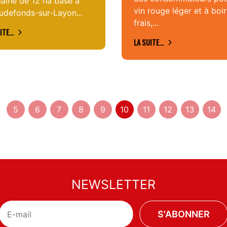
aine de 12 ha basé à
vin rouge léger et à boi
udefonds-sur-Layon...
frais,...
ITE...
LA SUITE...
5
6
7
8
9
10
11
12
13
14
NEWSLETTER