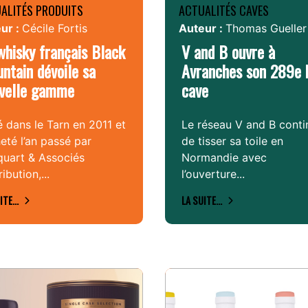
ALITÉS PRODUITS
ACTUALITÉS CAVES
ur :
Cécile Fortis
Auteur :
Thomas Gueller
whisky français Black
V and B ouvre à
ntain dévoile sa
Avranches son 289e 
velle gamme
cave
 dans le Tarn en 2011 et
Le réseau V and B conti
eté l’an passé par
de tisser sa toile en
quart & Associés
Normandie avec
ribution,...
l’ouverture...
ITE...
LA SUITE...