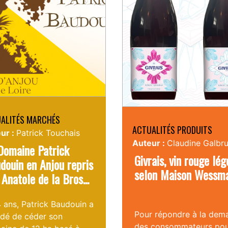
ALITÉS MARCHÉS
ACTUALITÉS PRODUITS
ur :
Patrick Touchais
Auteur :
Claudine Galbr
Domaine Patrick
Givrais, vin rouge lég
douin en Anjou repris
selon Maison Wessm
 Anatole de la Bros...
 ans, Patrick Baudouin a
Pour répondre à la dem
idé de céder son
des consommateurs pou