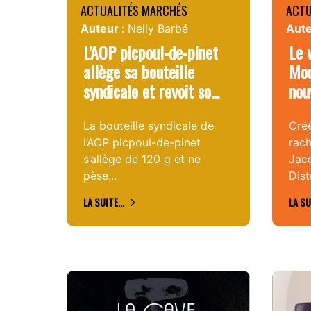
ACTUALITÉS MARCHÉS
ACTU
Auteur :
Nelly Barbé
Aute
L'AOP picpoul-de-pinet
Le 
allège sa bouteille
Mou
syndicale et revoit so...
nou
La bouteille syndicale de
Créé
l’AOP picpoul-de-pinet
rach
s’allège de 120 g et ne
Jac
pèse...
Dist
LA SUITE...
LA SU