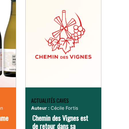
ACTUALITÉS CAVES
un
Auteur :
Cécile Fortis
amme
Chemin des Vignes est
de retour dans sa