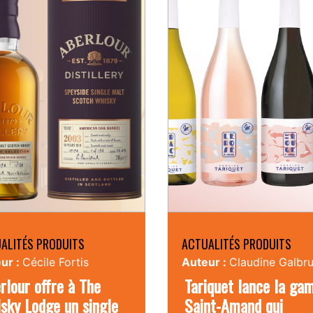
ALITÉS PRODUITS
ACTUALITÉS PRODUITS
ur :
Cécile Fortis
Auteur :
Claudine Galbr
rlour offre à The
Tariquet lance la g
sky Lodge un single
Saint-Amand qui