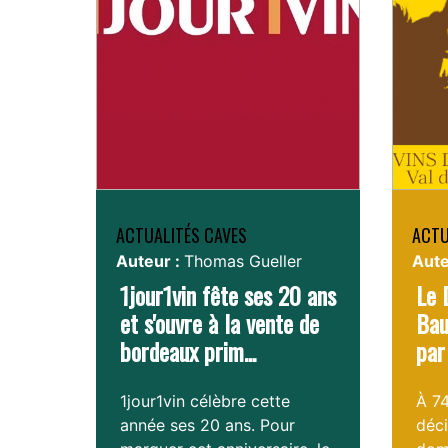
ACTUALITÉS CAVES
ACTU
Auteur :
Thomas Gueller
Aute
1jour1vin fête ses 20 ans
Le 
et s'ouvre à la vente de
Bau
bordeaux prim...
par
1jour1vin célèbre cette
À 74
année ses 20 ans. Pour
déc