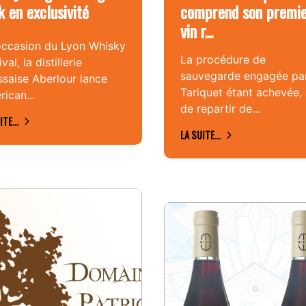
k en exclusivité
comprend son premi
vin r...
occasion du Lyon Whisky
La procédure de
val, la distillerie
sauvegarde engagée pa
saise Aberlour lance
Tariquet étant achevée, 
ican...
de repartir de...
ITE...
LA SUITE...