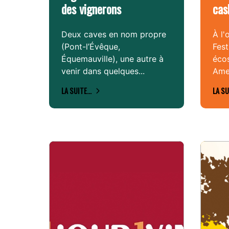
des vignerons
cas
Deux caves en nom propre
À l'
(Pont-l’Évêque,
Festi
Équemauville), une autre à
écos
venir dans quelques...
Amer
LA SUITE...
LA SU