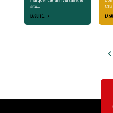
marquer cet anniversaire, le
dom
site...
Cha
LA SUITE...
LA SU