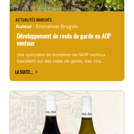
ACTUALITÉS MARCHÉS
Auteur :
Emmanuel Brugvin
Développement de rosés de garde en AOP
ventoux
Une quinzaine de domaines de l'AOP ventoux
travaillent sur des rosés de garde, des vins...
LA SUITE...