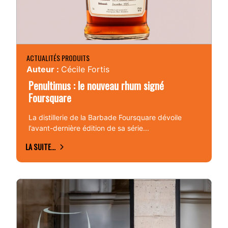
ACTUALITÉS PRODUITS
Auteur :
Cécile Fortis
Penultimus : le nouveau rhum signé
Foursquare
La distillerie de la Barbade Foursquare dévoile
l’avant-dernière édition de sa série...
LA SUITE...