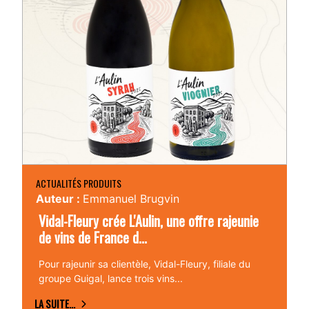
ACTUALITÉS PRODUITS
Auteur :
Emmanuel Brugvin
Vidal-Fleury crée L'Aulin, une offre rajeunie
de vins de France d...
Pour rajeunir sa clientèle, Vidal-Fleury, filiale du
groupe Guigal, lance trois vins...
LA SUITE...